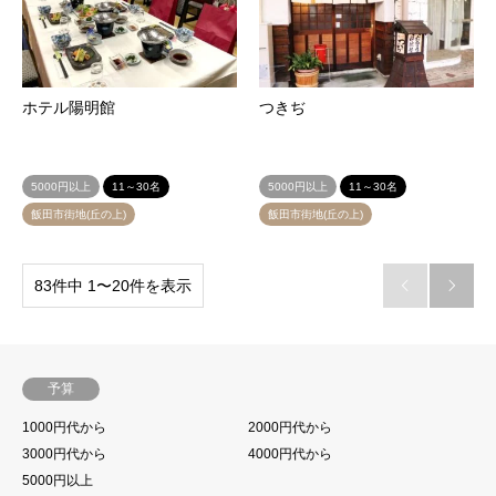
ホテル陽明館
つきぢ
5000円以上
11～30名
5000円以上
11～30名
飯田市街地(丘の上)
飯田市街地(丘の上)
83件中 1〜20件を表示


予算
1000円代から
2000円代から
3000円代から
4000円代から
5000円以上