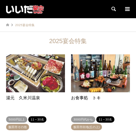
検索
2025宴会特集
2025宴会特集
湯元 久米川温泉
お食事処 トキ
5000円以上
11～30名
3000円代から
11～30名
飯田市その他
飯田市街地(丘の上)