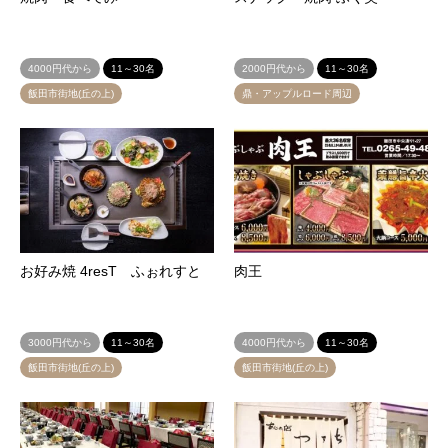
4000円代から
11～30名
2000円代から
11～30名
飯田市街地(丘の上)
鼎・アップルロード周辺
お好み焼 4resT ふぉれすと
肉王
3000円代から
11～30名
4000円代から
11～30名
飯田市街地(丘の上)
飯田市街地(丘の上)