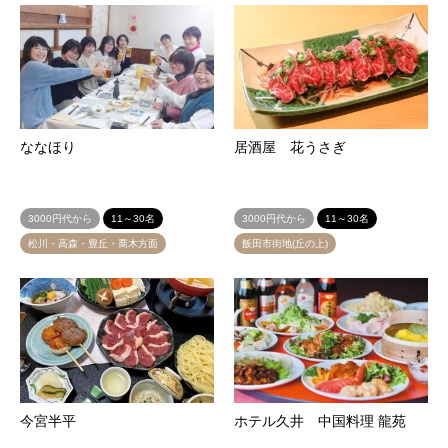
ななほり
居酒屋 花うさぎ
3000円代から
11～30名
3000円代から
11～30名
松川・高森・豊丘・喬木方面
飯田市街地(丘の上)
今宮半平
ホテル久井 中国料理 龍苑