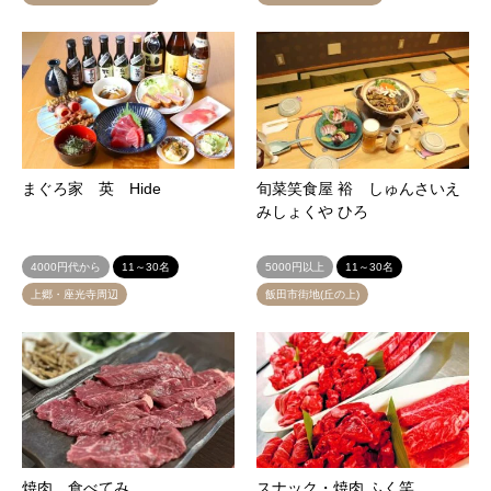
まぐろ家 英 Hide
旬菜笑食屋 裕 しゅんさいえ
みしょくや ひろ
4000円代から
11～30名
5000円以上
11～30名
上郷・座光寺周辺
飯田市街地(丘の上)
焼肉 食べてみ
スナック・焼肉 ふく笑