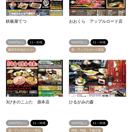
鉄板屋てつ
おおくら アップルロード店
5000円以上
11～30名
5000円以上
11～30名
飯田市街地(丘の上)
鼎・アップルロード周辺
3びきのこぶた 鼎本店
ひるがみの森
2000円代から
11～30名
5000円以上
11～30名
鼎・アップルロード周辺
阿智・阿南・下條方面