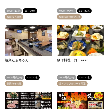
5000円以上
11～30名
4000円代から
11～30名
飯田市その他
飯田市街地(丘の上)
焼鳥たぁちゃん
創作料理 灯 akari
1000円代から
11～30名
4000円代から
11～30名
飯田市その他
鼎・アップルロード周辺