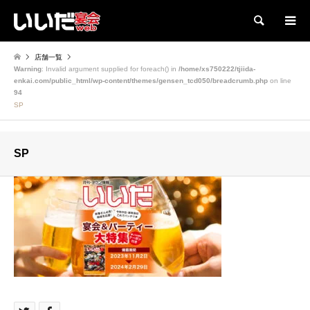
検索
店舗一覧
Warning
: Invalid argument supplied for foreach() in
/home/xs750222/tjiida-
enkai.com/public_html/wp-content/themes/gensen_tcd050/breadcrumb.php
on line
94
SP
SP