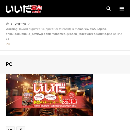
検索
店舗一覧
Warning
: Invalid argument supplied for foreach() in
/home/xs750222/tjiida-
enkai.com/public_html/wp-content/themes/gensen_tcd050/breadcrumb.php
on line
94
PC
PC