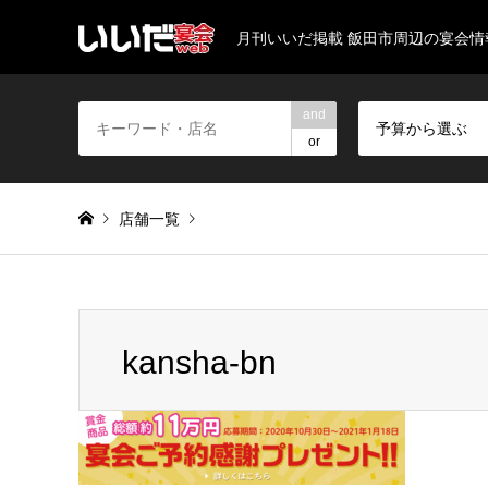
月刊いいだ掲載 飯田市周辺の宴会
and
予算から選ぶ
or
店舗一覧
Warning
: Invalid argument supplied for foreach() in
/home/
kansha-bn
kansha-bn