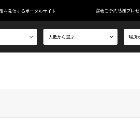
宴会ご予約感謝プレゼ
情報を発信するポータルサイト
人数から選ぶ
場所
xs750222/tjiida-enkai.com/public_html/wp-content/themes/gens