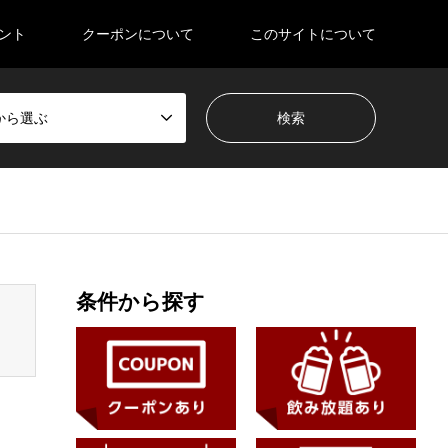
ント
クーポンについて
このサイトについて
から選ぶ
en_tcd050/breadcrumb.php
on line
94
条件から探す