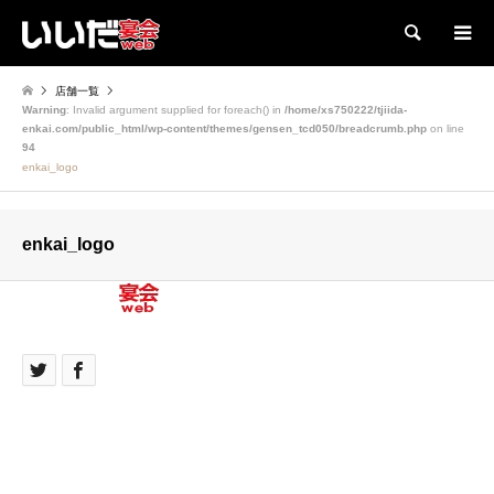
検索
店舗一覧
Warning
: Invalid argument supplied for foreach() in
/home/xs750222/tjiida-
enkai.com/public_html/wp-content/themes/gensen_tcd050/breadcrumb.php
on line
94
enkai_logo
enkai_logo