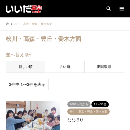
検索
松川・高森・豊丘・喬木方面
松川・高森・豊丘・喬木方面
並べ替え条件
新しい順
古い順
閲覧数順
3件中 1〜3件を表示
3000円代から
11～30名
松川・高森・豊丘・喬木方面
ななほり