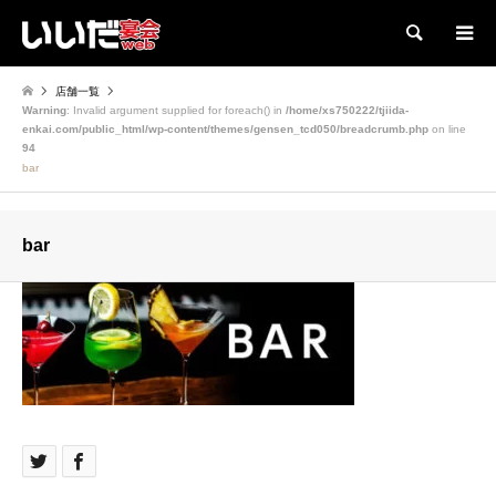
検索
店舗一覧
Warning
: Invalid argument supplied for foreach() in
/home/xs750222/tjiida-
enkai.com/public_html/wp-content/themes/gensen_tcd050/breadcrumb.php
on line
94
bar
bar