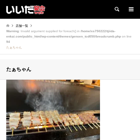
検索
店舗一覧
Warning
: Invalid argument supplied for foreach() in
/home/xs750222/tjiida-
enkai.com/public_html/wp-content/themes/gensen_tcd050/breadcrumb.php
on line
94
たぁちゃん
たぁちゃん