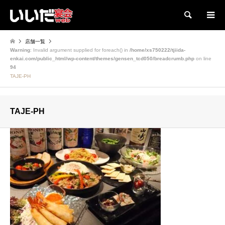
検索
店舗一覧
Warning
: Invalid argument supplied for foreach() in
/home/xs750222/tjiida-
enkai.com/public_html/wp-content/themes/gensen_tcd050/breadcrumb.php
on line
94
TAJE-PH
TAJE-PH