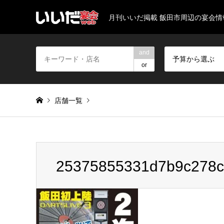
月刊いいだ掲載 飯田市周辺の宴会
and
予算から選ぶ
or
店舗一覧
Warning
: Invalid argument supplied for foreach() in
/home/
25375855331d7b9c278c
25375855331d7b9c278c4529fa404092