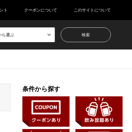
ント
クーポンについて
このサイトについて
から選ぶ
en_tcd050/breadcrumb.php
on line
94
条件から探す