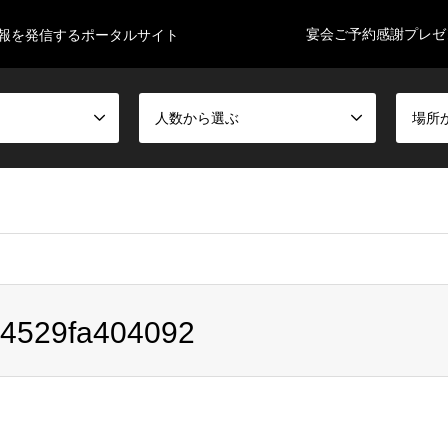
宴会ご予約感謝プレゼ
情報を発信するポータルサイト
人数から選ぶ
場所
xs750222/tjiida-enkai.com/public_html/wp-content/themes/gens
4529fa404092