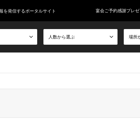
宴会ご予約感謝プレゼ
情報を発信するポータルサイト
人数から選ぶ
場所
xs750222/tjiida-enkai.com/public_html/wp-content/themes/gens