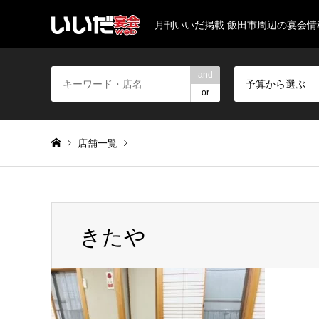
月刊いいだ掲載 飯田市周辺の宴会
and
予算から選ぶ
or
店舗一覧
Warning
: Invalid argument supplied for foreach() in
/home/
きたや
きたや