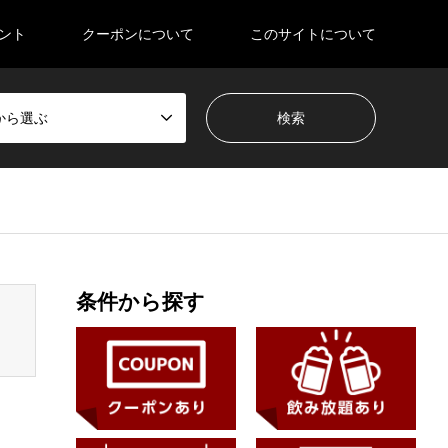
ント
クーポンについて
このサイトについて
から選ぶ
en_tcd050/breadcrumb.php
on line
94
条件から探す