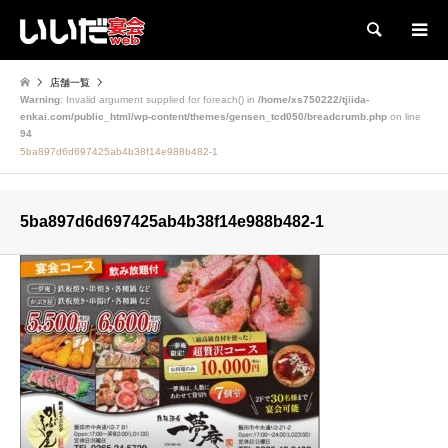
検索
店舗一覧
Warning
: Invalid argument supplied for foreach() in
/home/xs750222/tjiida-
enkai.com/public_html/wp-content/themes/gensen_tcd050/breadcrumb.php
on line
94
5ba897d6d697425ab4b38f14e988b482-1
5ba897d6d697425ab4b38f14e988b482-1