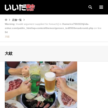
検索
店舗一覧
Warning
: Invalid argument supplied for foreach() in
/home/xs750222/tjiida-
enkai.com/public_html/wp-content/themes/gensen_tcd050/breadcrumb.php
on line
94
大紋
大紋