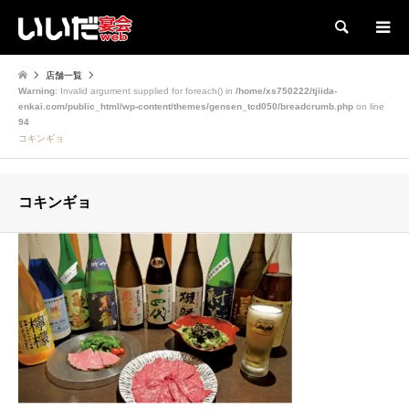
検索
店舗一覧
Warning
: Invalid argument supplied for foreach() in
/home/xs750222/tjiida-
enkai.com/public_html/wp-content/themes/gensen_tcd050/breadcrumb.php
on line
94
コキンギョ
コキンギョ