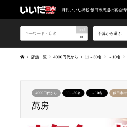
月刊いいだ掲載 飯田市周辺の宴会
and
予算から選ぶ
or
店舗一覧
4000円代から
11～30名
～10名
4000円代から
11～30名
～10名
飯田市街
萬房