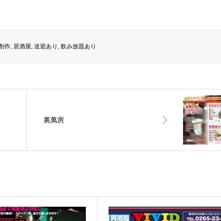
創作
,
居酒屋
,
送迎あり
,
飲み放題あり
裏萬房