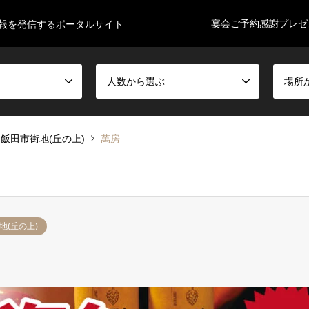
宴会ご予約感謝プレゼ
情報を発信するポータルサイト
人数から選ぶ
場所
飯田市街地(丘の上)
萬房
地(丘の上)